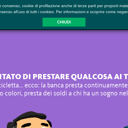
uo consenso, cookie di profilazione anche di terze parti per proporti mate
RIA
SCUOLA
BANCA
MERCATO
LUNA P
enso all'uso di tutti i cookies. Per informazioni e scoprire come negare 
CHIUDI
ITATO DI PRESTARE QUALCOSA AI T
cicletta... ecco: la banca presta continuamente
o colori, presta dei soldi a chi ha un sogno nel