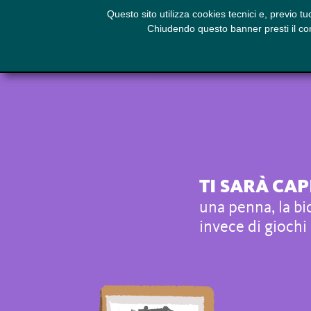
Questo sito utilizza cookies tecnici e, previo t
PIZZE
Chiudendo questo banner presti il cons
TI SARÀ CAP
una penna, la bi
invece di giochi 